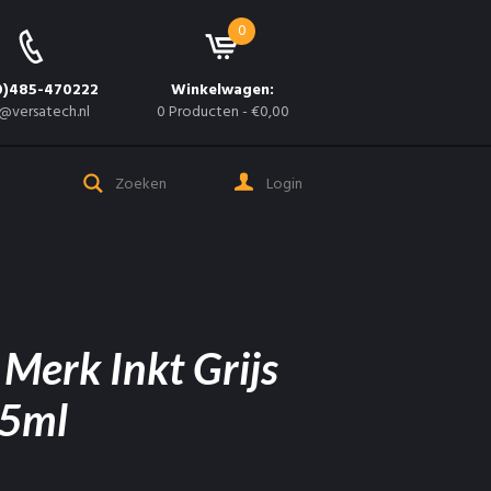
0
0)485-470222
Winkelwagen:
@versatech.nl
0 Producten
-
€0,00
Login
 Merk Inkt Grijs
25ml