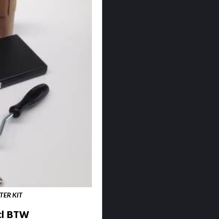
TER KIT
cl BTW