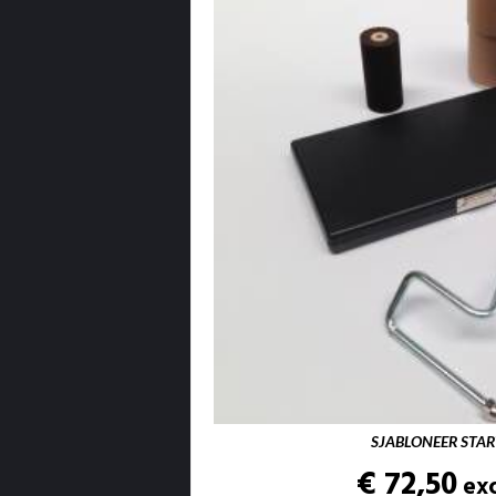
SJABLONEER STAR
€ 72,50
ex