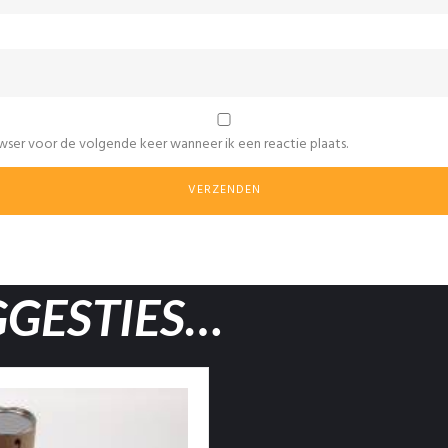
wser voor de volgende keer wanneer ik een reactie plaats.
GGESTIES…