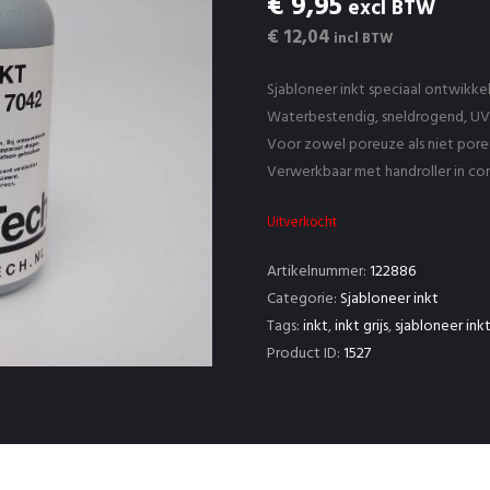
€ 9,95
excl BTW
€ 12,04
incl BTW
Sjabloneer inkt speciaal ontwikke
Waterbestendig, sneldrogend, UV
Voor zowel poreuze als niet por
Verwerkbaar met handroller in co
Uitverkocht
Artikelnummer:
122886
Categorie:
Sjabloneer inkt
Tags:
inkt
,
inkt grijs
,
sjabloneer ink
Product ID:
1527