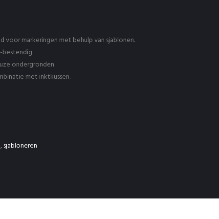
ld voor markeringen met behulp van sjablonen.
-bestendig.
euze ondergronden.
mbinatie met inktkussen.
t
,
sjabloneren