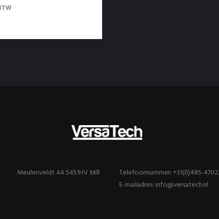
 BTW
Meulenveldt 4A 5451HV Mill
Telefoonnummer: +31(0)485-4702
E-mailadres: info@versatech.nl