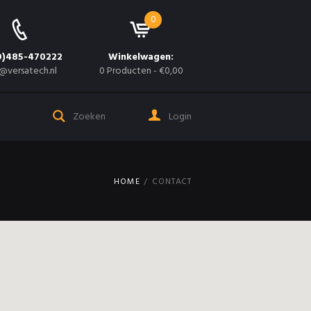
0
0)485-470222
Winkelwagen:
@versatech.nl
0 Producten
-
€0,00
Login
HOME
CONTACT