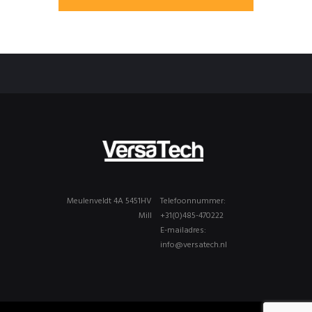
Meulenveldt 4A 5451HV
Telefoonnummer:
Mill
+31(0)485-470222
E-mailadres:
info@versatech.nl