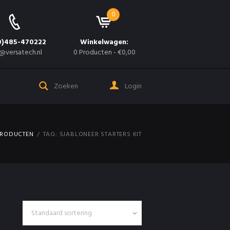
0
0)485-470222
Winkelwagen:
@versatech.nl
0 Producten
-
€0,00
Login
RODUCTEN
TAG: SJABLONEER STARTERS KIT