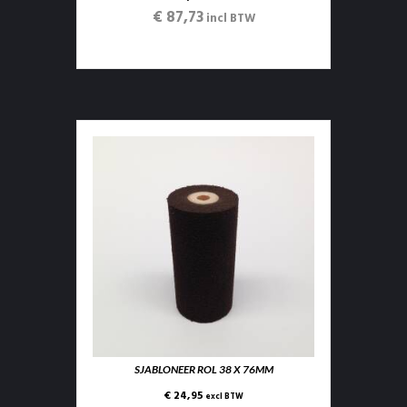
€ 87,73
incl BTW
SJABLONEER ROL 38 X 76MM
€ 24,95
excl BTW