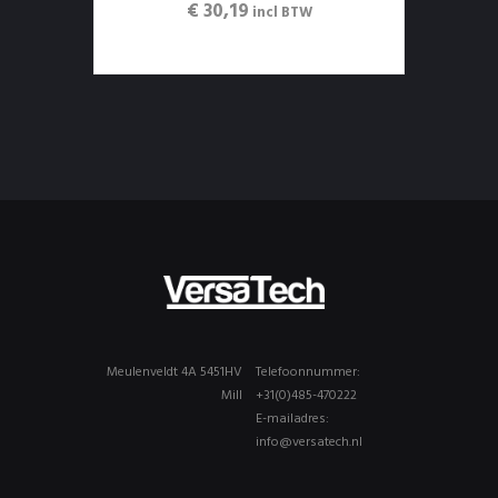
€ 30,19
incl BTW
Meulenveldt 4A 5451HV
Telefoonnummer:
Mill
+31(0)485-470222
E-mailadres:
info@versatech.nl