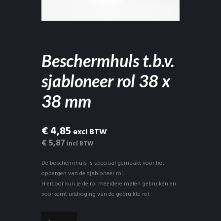
Beschermhuls t.b.v.
sjabloneer rol 38 x
38 mm
€ 4,85
excl BTW
€ 5,87
incl BTW
De beschermhuls is speciaal gemaakt voor het
opbergen van de sjabloneer rol.
Hierdoor kun je de rol meerdere malen gebruiken en
voorkomt uitdroging van de gebruikte rol.
Beschermhuls