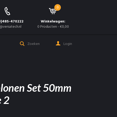
0
0)485-470222
Winkelwagen:
@versatech.nl
0 Producten
-
€0,00
Login
blonen Set 50mm
e 2