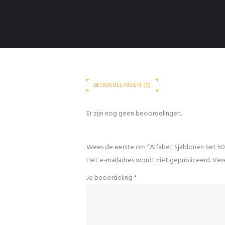
BEOORDELINGEN (0)
Er zijn nog geen beoordelingen.
Wees de eerste om “Alfabet Sjablonen Set 5
Het e-mailadres wordt niet gepubliceerd.
Vere
Je beoordeling
*