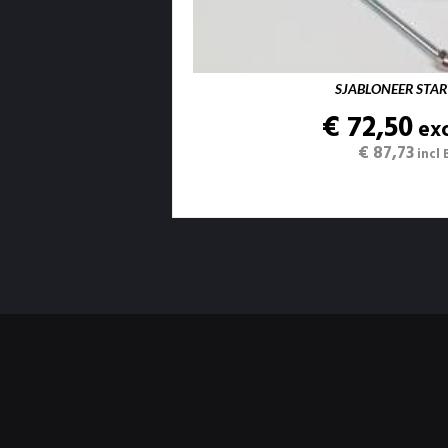
SJABLONEER STAR
€ 72,50
ex
€ 87,73
incl