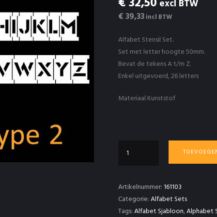
€ 32,50
excl BTW
€ 39,33
incl BTW
Alfabet Stensil Set.
Set met letter hoogte 50mm.
Bevat de tekens A t/m Z.
Enkel uitgevoerd, 26 letters
Materiaal Kunststof
Alfabet
TOEVOEGE
Sjablonen
Set
50mm
Artikelnummer:
161103
A
Categorie:
Alfabet Sets
t/m
Tags:
Alfabet Sjabloon
,
Alphabet S