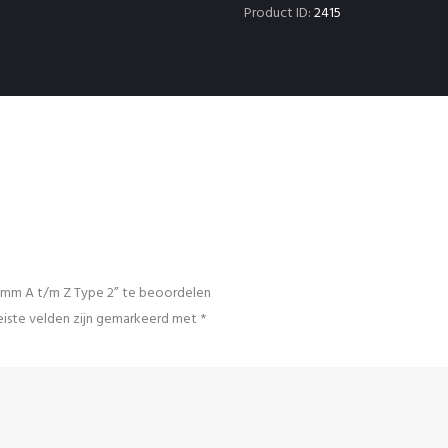
Z
Product ID:
2415
Type
2
aantal
0mm A t/m Z Type 2” te beoordelen
iste velden zijn gemarkeerd met
*