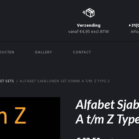
Verzending
+31(
vanaf €4,95 excl. BTW
info
DUCTEN
GALLERY
CONTACT
ET SETS
ALFABET SJABLONEN SET 50MM A T/M Z TYPE 2
Alfabet Sja
A t/m Z Typ