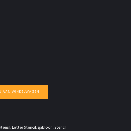
N AAN WINKELWAGEN
tensil
,
Letter Stencil
,
sjabloon
,
Stencil