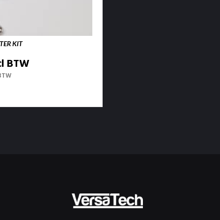
TER KIT
cl BTW
 BTW