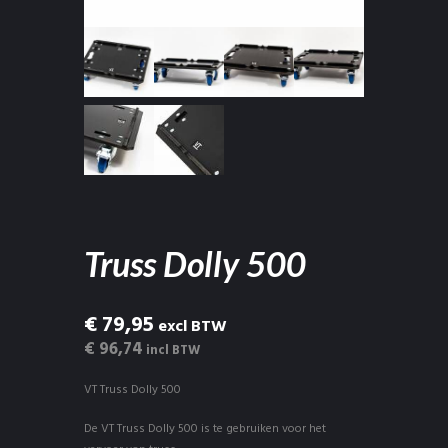
Truss Dolly 500
€ 79,95
excl BTW
€ 96,74
incl BTW
VT Truss Dolly 500
De VT Truss Dolly 500 is te gebruiken voor het