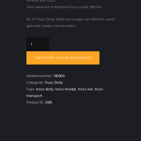
vervoer van truss.
Voor vierkant of driehoek truss maat 290mm.
De VT Truss Dolly heeft een lengte van 500mm, word
geleverd zonder zwenkwielen.
Truss
Dolly
500
TOEVOEGEN AAN WINKELWAGEN
aantal
Artikelnummer:
140900
Categorie:
Truss Dolly
Tags:
truss dolly
,
truss hondje
,
truss kar
,
truss
transport
Product ID:
2695