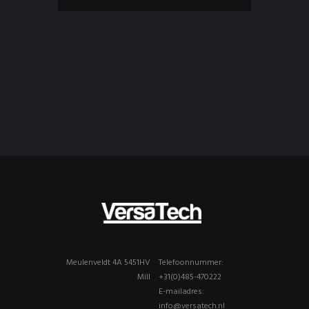
Meulenveldt 4A 5451HV
Telefoonnummer:
Mill
+31(0)485-470222
E-mailadres:
info@versatech.nl