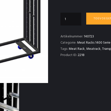
VT
TOEVOEGE
Meatrack
140x180
aantal
Artikelnummer:
140723
Categorie:
Meat Racks 1400 Serie
Tags:
Meat Rack
,
Meatrack
,
Trans
Product ID:
2218