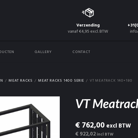
Verzending
+31(
vanaf €4,95 excl. BTW
info
DUCTEN
GALLERY
CONTACT
EN
MEAT RACKS
MEAT RACKS 1400 SERIE
VT MEATRACK 140×180
VT Meatrac
€ 762,00
excl BTW
€ 922,02
incl BTW