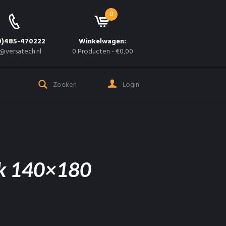
0
0)485-470222
Winkelwagen:
@versatech.nl
0 Producten
-
€0,00
Login
k 140×180