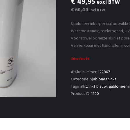
€ 49,95
excl BTW
€ 60,44
incl BTW
Sjabloneer inkt speciaal ontwikke
Waterbestendig, sneldrogend, UV
Voor zowel poreuze als niet por
Verwerkbaar met handroller in co
Uitverkocht
Artikelnummer:
122807
Categorie:
Sjabloneer inkt
Tags:
inkt
,
inkt blauw
,
sjabloneer i
Product ID:
1520