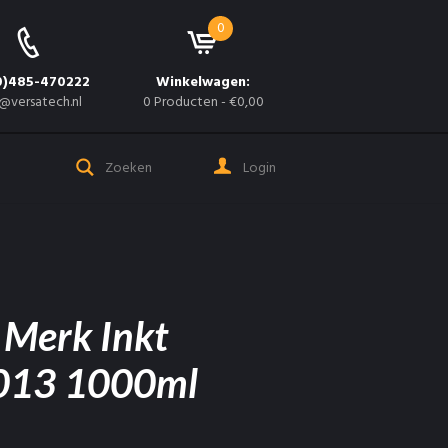
0
0)485-470222
Winkelwagen:
@versatech.nl
0 Producten
-
€0,00
Login
 Merk Inkt
013 1000ml