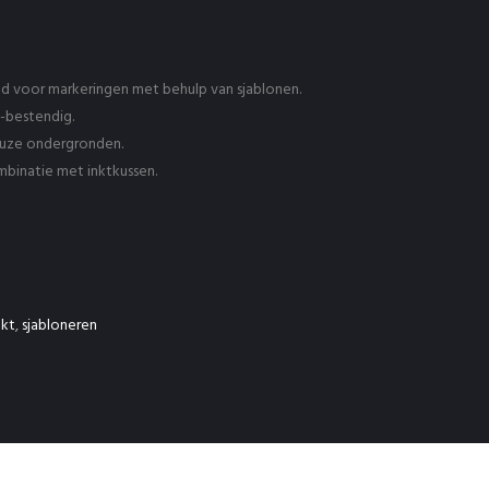
ld voor markeringen met behulp van sjablonen.
-bestendig.
euze ondergronden.
mbinatie met inktkussen.
nkt
,
sjabloneren