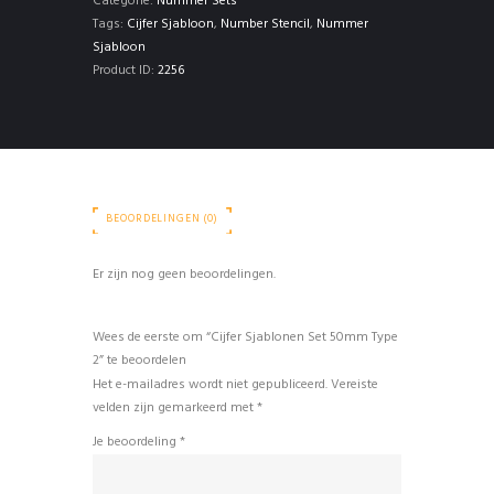
Categorie:
Nummer Sets
Tags:
Cijfer Sjabloon
,
Number Stencil
,
Nummer
Sjabloon
Product ID:
2256
BEOORDELINGEN (0)
Er zijn nog geen beoordelingen.
Wees de eerste om “Cijfer Sjablonen Set 50mm Type
2” te beoordelen
Het e-mailadres wordt niet gepubliceerd.
Vereiste
velden zijn gemarkeerd met
*
Je beoordeling
*