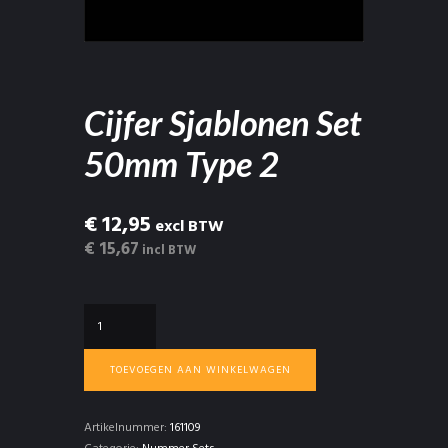
Cijfer Sjablonen Set
50mm Type 2
€ 12,95
excl BTW
€ 15,67
incl BTW
Cijfer
Sjablonen
Set
TOEVOEGEN AAN WINKELWAGEN
50mm
Type
2
Artikelnummer:
161109
aantal