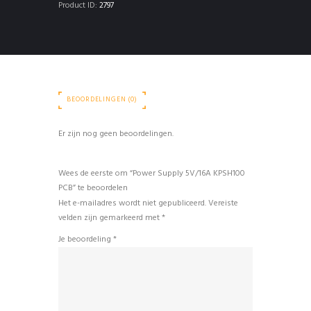
Product ID:
2797
BEOORDELINGEN (0)
Er zijn nog geen beoordelingen.
Wees de eerste om “Power Supply 5V/16A KPSH100
PCB” te beoordelen
Het e-mailadres wordt niet gepubliceerd.
Vereiste
velden zijn gemarkeerd met
*
Je beoordeling
*