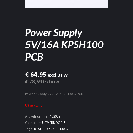
Power Supply
5V/16A KPSH100
PCB
€ 64,95
excl BTW
€ 78,59
incl BTW
Power Supply 5V/16A KPSH100-5 PCB
Uitverkocht
Artikelnummer:
122903
Categorie:
UITVERKOOP!!!
Tags:
KPSH100-5
,
KPSH80-5