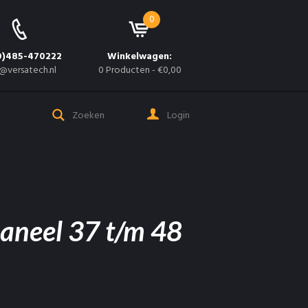
0
0)485-470222
Winkelwagen:
@versatech.nl
0 Producten
-
€0,00
Login
aneel 37 t/m 48