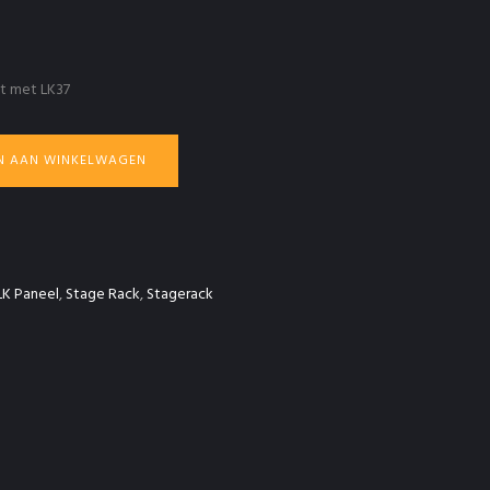
ut met LK37
N AAN WINKELWAGEN
LK Paneel
,
Stage Rack
,
Stagerack