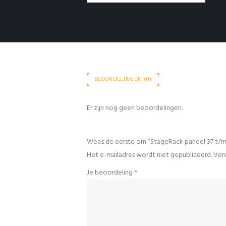
BEOORDELINGEN (0)
Er zijn nog geen beoordelingen.
Wees de eerste om “StageRack paneel 37 t/m
Het e-mailadres wordt niet gepubliceerd.
Vere
Je beoordeling
*