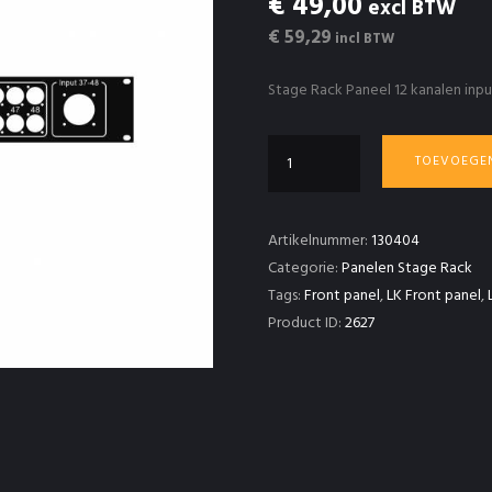
€ 49,00
excl BTW
€ 59,29
incl BTW
Stage Rack Paneel 12 kanalen inp
StageRack
TOEVOEGE
paneel
37
t/m
Artikelnummer:
130404
48
Categorie:
Panelen Stage Rack
+
Tags:
Front panel
,
LK Front panel
,
LK37
Product ID:
2627
aantal