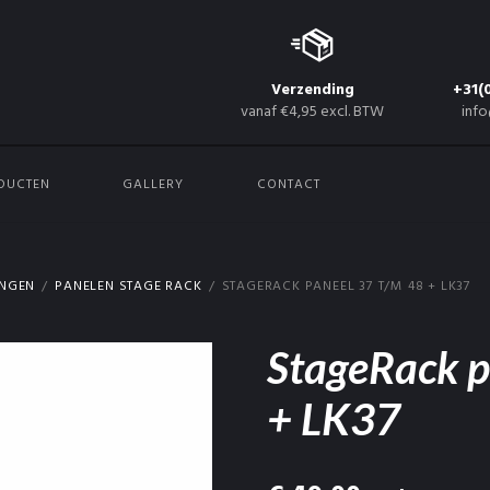
Verzending
+31(
vanaf €4,95 excl. BTW
info
DUCTEN
GALLERY
CONTACT
INGEN
PANELEN STAGE RACK
STAGERACK PANEEL 37 T/M 48 + LK37
StageRack p
+ LK37