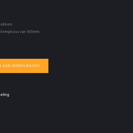
tekkers
e krimpkous van 100mm
N AAN WINKELWAGEN
eling