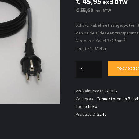
€ 45,95
excl BTW
€ 55,60
incl BTW
Schuko Kabel met aangespoten s
Aan beide zijdes een transparant
Neopreen Kabel 3×2,5mm²
Lengte 15 Meter
Schuko
TOEVOEGE
Verleng
Kabel
3×2,5mm²
Artikelnummer:
170015
15
Categorie:
Connectoren en Bekab
Meter
Tag:
schuko
aantal
Product ID:
2240