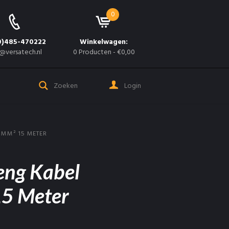
0
0)485-470222
Winkelwagen:
@versatech.nl
0 Producten
-
€0,00
Login
5MM² 15 METER
eng Kabel
5 Meter