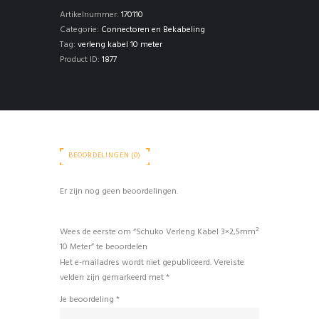
Meter
Artikelnummer:
170110
aantal
Categorie:
Connectoren en Bekabeling
Tag:
verleng kabel 10 meter
Product ID:
1877
BEOORDELINGEN (0)
Er zijn nog geen beoordelingen.
Wees de eerste om “Schuko Verleng Kabel 3×2,5mm²
10 Meter” te beoordelen
Het e-mailadres wordt niet gepubliceerd.
Vereiste
velden zijn gemarkeerd met
*
Je beoordeling
*