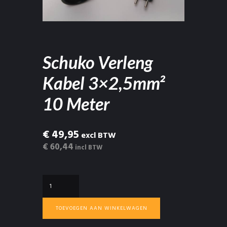
Schuko Verleng
Kabel 3×2,5mm²
10 Meter
€ 49,95
excl BTW
€ 60,44
incl BTW
Schuko
Verleng
Kabel
TOEVOEGEN AAN WINKELWAGEN
3×2,5mm²
10