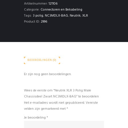
Chassisdeel
Artikelnummer:
121106
Zwart
Categorie:
Connectoren en Bekabeling
NC3MDLX-
Tags:
3 polig
,
NC3MDLX-BAG
,
Neutrik
,
XLR
BAG
Product ID:
2996
aantal
BEOORDELINGEN (0)
Er zijn nog geen beoordelingen.
Wees de eerste om “Neutrik XLR 3 Polig Male
Chassisdeel Zwart NC3MDLX-BAG” te beoordelen
Het e-mailadres wordt niet gepubliceerd.
Vereiste
velden zijn gemarkeerd met
*
Je beoordeling
*