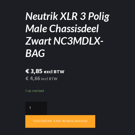
Neutrik XLR 3 Polig
Male Chassisdeel
Zwart NC3MDLX-
BAG
€ 3,85
excl BTW
€ 4,66
incl BTW
3 op voorraad
Neutrik
XLR
3
TOEVOEGEN AAN WINKELWAGEN
Polig
Male