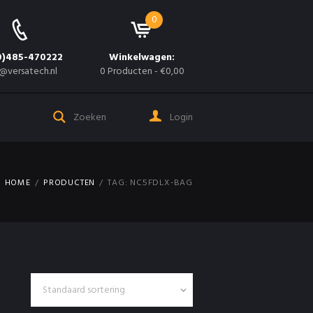
0
0)485-470222
Winkelwagen:
@versatech.nl
0 Producten
-
€0,00
Login
HOME
PRODUCTEN
TAG: NC5FDLX-BAG