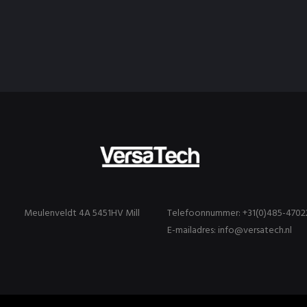
Meulenveldt 4A 5451HV Mill
Telefoonnummer: +31(0)485-4702
E-mailadres: info@versatech.nl