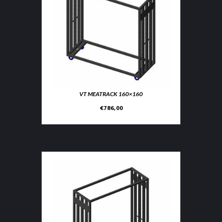
VT MEATRACK 160×160
€
786,00