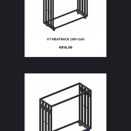
VT MEATRACK 180×160
€
816,00