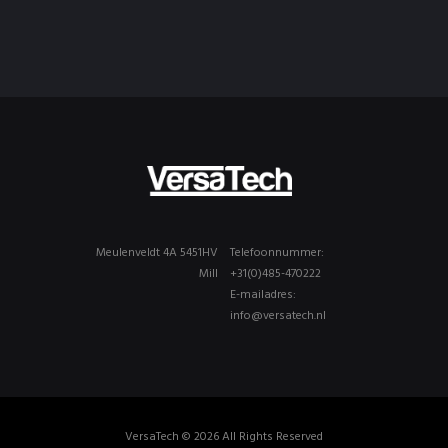
Meulenveldt 4A 5451HV
Telefoonnummer:
Mill
+31(0)485-470222
E-mailadres:
info@versatech.nl
VersaTech © 2026 All Rights Reserved