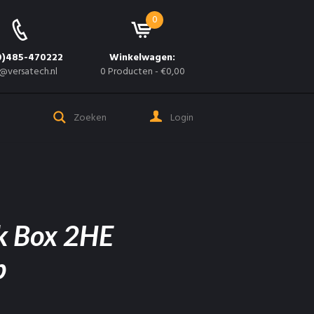
0
0)485-470222
Winkelwagen:
@versatech.nl
0 Producten
-
€0,00
Login
k Box 2HE
p