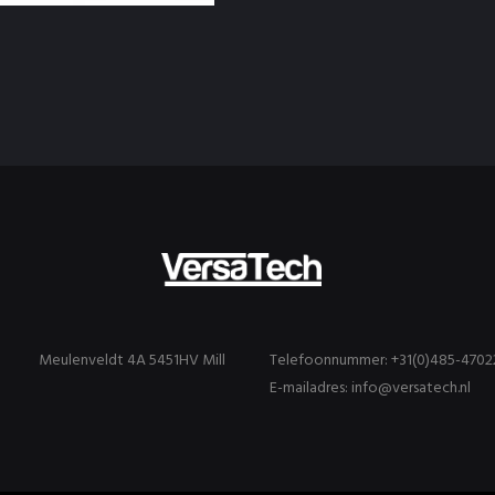
Meulenveldt 4A 5451HV Mill
Telefoonnummer: +31(0)485-4702
E-mailadres: info@versatech.nl