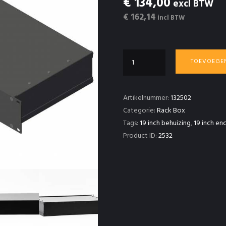
€ 134,00
excl BTW
€ 162,14
incl BTW
19
TOEVOEGE
inch
Rack
Box
Artikelnummer:
132502
2HE
Categorie:
Rack Box
250mm
Tags:
19 inch behuizing
,
19 inch en
diep
Product ID:
2532
aantal