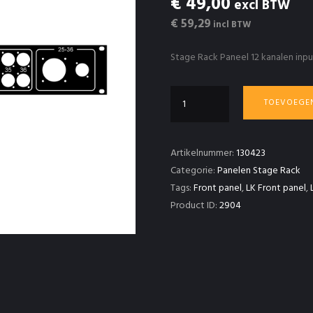
€ 49,00
excl BTW
€ 59,29
incl BTW
Stage Rack Paneel 12 kanalen inp
StageRack
TOEVOEGE
paneel
25
t/m
Artikelnummer:
130423
36
Categorie:
Panelen Stage Rack
+
Tags:
Front panel
,
LK Front panel
,
LK37
Product ID:
2904
+
D-
Size
aantal