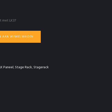
ut met LK37
N AAN WINKELWAGEN
LK Paneel
,
Stage Rack
,
Stagerack