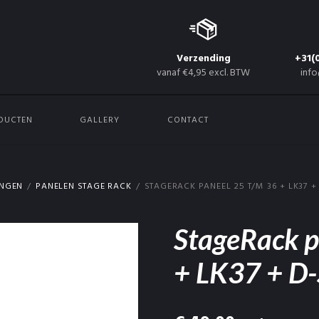
Verzending
+31(
vanaf €4,95 excl. BTW
info
DUCTEN
GALLERY
CONTACT
INGEN
PANELEN STAGE RACK
STAGERACK PANEEL 25 T/M 36 + LK37 +
StageRack p
+ LK37 + D-