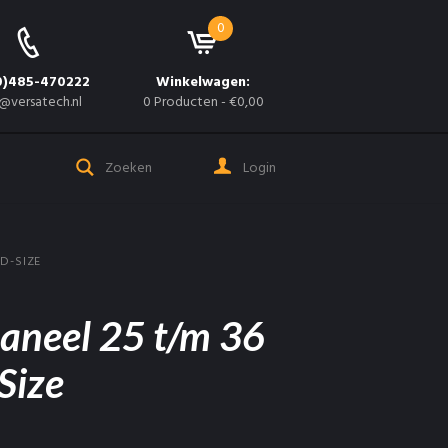
0
0)485-470222
Winkelwagen:
@versatech.nl
0 Producten
-
€0,00
Login
 D-SIZE
aneel 25 t/m 36
Size