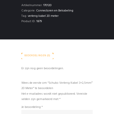
Meter
Artikelnummer:
170120
aantal
Categorie:
Connectoren en Bekabeling
Tag:
verleng kabel 20 meter
Product ID:
1879
BEOORDELINGEN (0)
Er zijn nog geen beoordelingen.
Wees de eerste om “Schuko Verleng Kabel 3×2,5mm²
20 Meter” te beoordelen
Het e-mailadres wordt niet gepubliceerd.
Vereiste
velden zijn gemarkeerd met
*
Je beoordeling
*