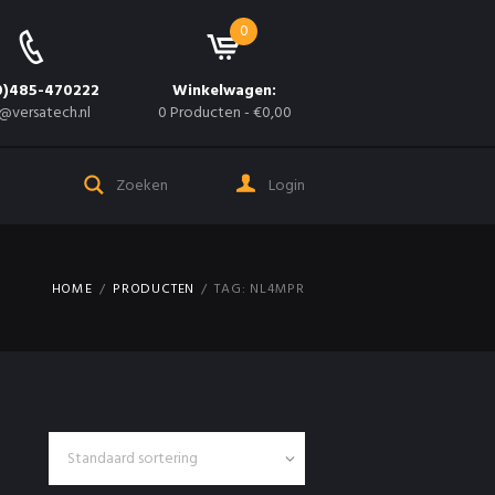
0
0)485-470222
Winkelwagen:
@versatech.nl
0 Producten
-
€0,00
Login
HOME
PRODUCTEN
TAG: NL4MPR