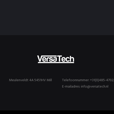
Meulenveldt 4A 5451HV Mill
Telefoonnummer: +31(0)485-4702
E-mailadres: info@versatech.nl