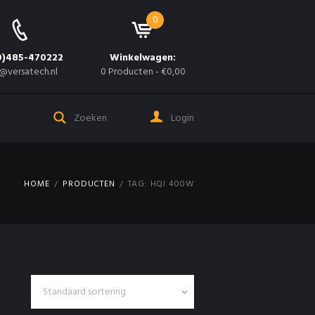
0
0)485-470222
Winkelwagen:
@versatech.nl
0 Producten
-
€0,00
Login
HOME
PRODUCTEN
TAG: HQI 400W