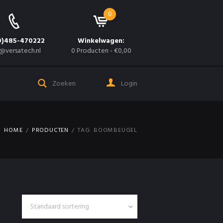
0
0)485-470222
Winkelwagen:
@versatech.nl
0 Producten
-
€0,00
Login
HOME
PRODUCTEN
TAG: BOOMBEUGEL