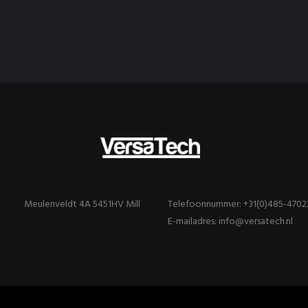
Meulenveldt 4A 5451HV Mill
Telefoonnummer: +31(0)485-4702
E-mailadres: info@versatech.nl