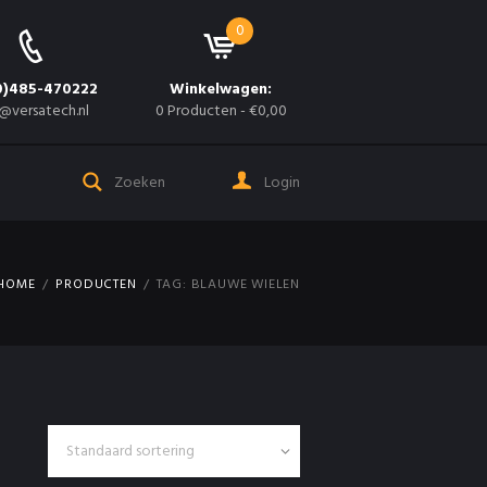
0
0)485-470222
Winkelwagen:
@versatech.nl
0 Producten
-
€0,00
Login
HOME
PRODUCTEN
TAG: BLAUWE WIELEN