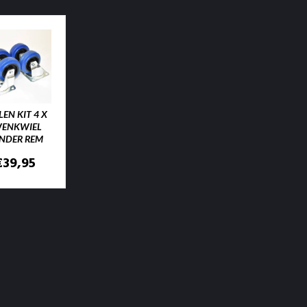
LEN KIT 4 X
ENKWIEL
NDER REM
€
39,95