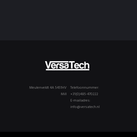
Meulenveldt 4A 5451HV
Telefoonnummer:
Mill
+31(0)485-470222
E-mailadres:
info@versatech.nl