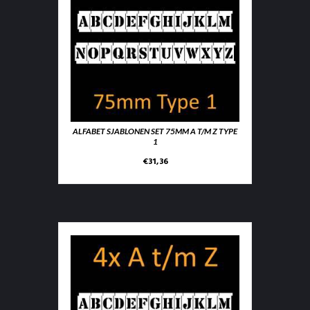
ALFABET SJABLONEN SET 75MM A T/M Z TYPE
1
€
31,36