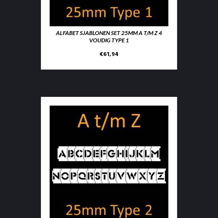
ALFABET SJABLONEN SET 25MM A T/M Z 4
VOUDIG TYPE 1
€
61,94