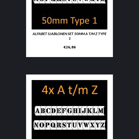
ALFABET SJABLONEN SET 50MM A T/M Z TYPE
1
€
26,86