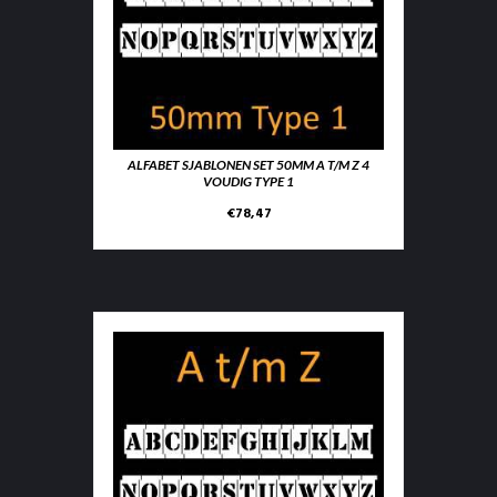
ALFABET SJABLONEN SET 50MM A T/M Z 4
VOUDIG TYPE 1
€
78,47